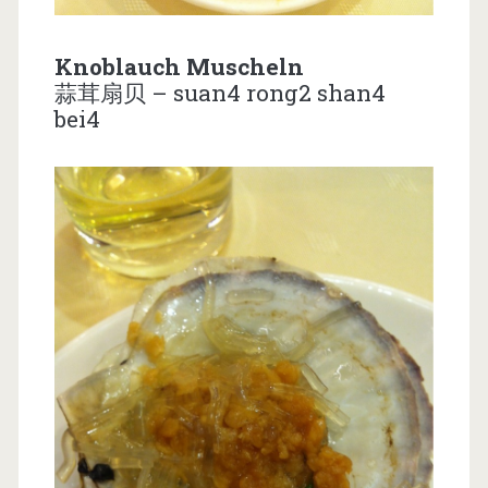
Knoblauch Muscheln
蒜茸扇贝 – suan4 rong2 shan4
bei4