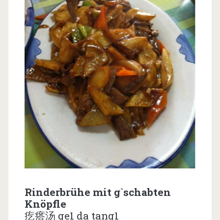
Rinderbrühe mit g`schabten
Knöpfle
疙瘩汤 ge1 da tang1