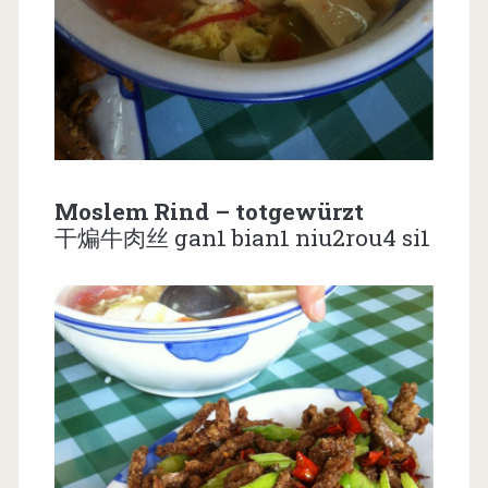
Moslem Rind – totgewürzt
干煸牛肉丝 gan1 bian1 niu2rou4 si1