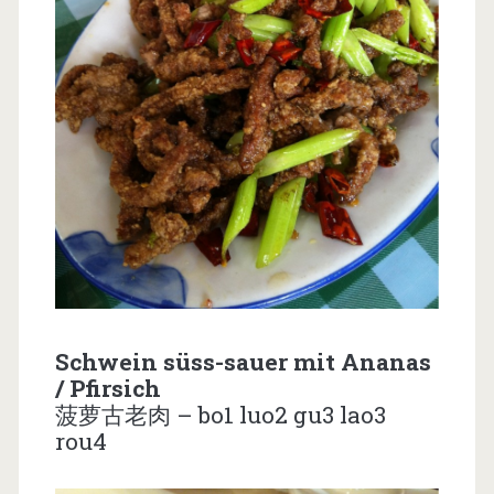
Schwein süss-sauer mit Ananas
/ Pfirsich
菠萝古老肉 – bo1 luo2 gu3 lao3
rou4