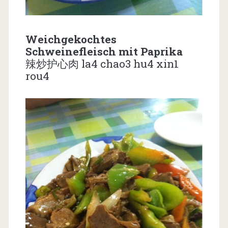
Weichgekochtes
Schweinefleisch mit Paprika
辣炒护心肉 la4 chao3 hu4 xin1
rou4