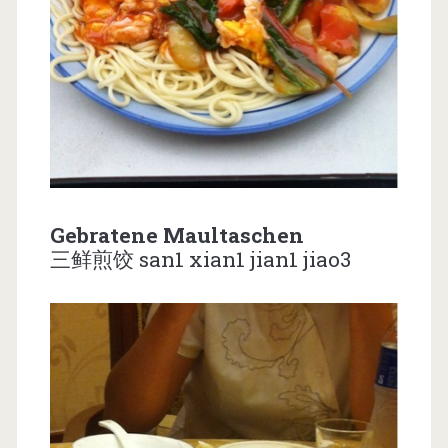
Gebratene Maultaschen
三鲜煎饺 san1 xian1 jian1 jiao3