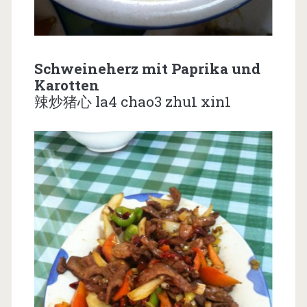
Schweineherz mit Paprika und
Karotten
辣炒猪心 la4 chao3 zhu1 xin1