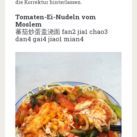
die Korrektur hinterlassen.
Tomaten-Ei-Nudeln vom
Moslem
蕃茄炒蛋盖浇面 fan2 jia1 chao3
dan4 gai4 jiao1 mian4