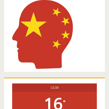
Seitenleiste
ULM
16
°