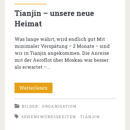
Tianjin – unsere neue
Heimat
Was lange währt, wird endlich gut Mit
minimaler Verspätung – 2 Monate – sind
wir in Tianjin angekommen. Die Anreise
mit der Aeroflot über Moskau war besser
als erwartet –…
Tianjin
Weiterlesen
–
BILDER
ORGANISATION
unsere
SEHENSWÜRDIGKEITEN
TIANJIN
neue
Heimat