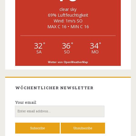
clear sky
69% Luftfeuchtigkeit
Wind: 1m/s SO
MAX C 16 • MIN C 16
32
36
34
°
°
°
SA
SO
MO
Wetter von OpenWeatherMap
WÖCHENTLICHER NEWSLETTER
Your email: