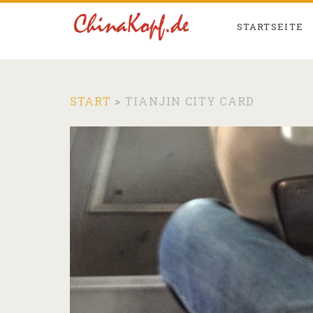
STARTSEITE
START
>
TIANJIN CITY CARD
Schlagwort:
<span>Tianjin
City
Card</span>