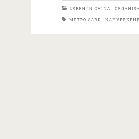
LEBEN IN CHINA
ORGANIS
Tianjin
METRO CARD
NAHVERKEH